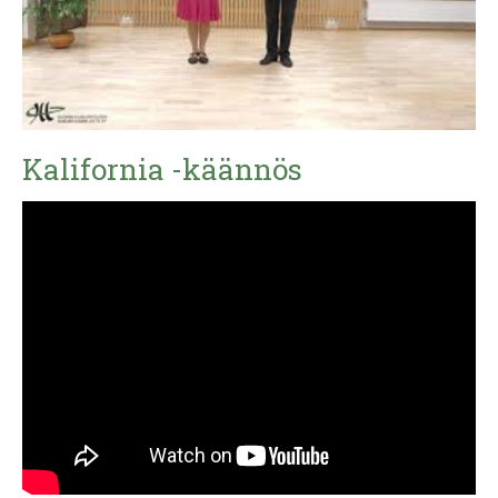
Kalifornia -käännös