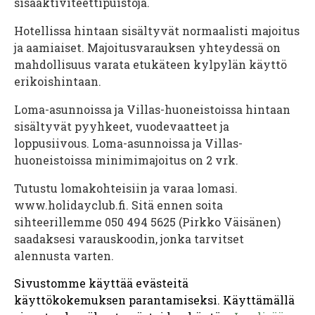
sisäaktiviteettipuistoja.
Hotellissa hintaan sisältyvät normaalisti majoitus
ja aamiaiset. Majoitusvarauksen yhteydessä on
mahdollisuus varata etukäteen kylpylän käyttö
erikoishintaan.
Loma-asunnoissa ja Villas-huoneistoissa hintaan
sisältyvät pyyhkeet, vuodevaatteet ja
loppusiivous. Loma-asunnoissa ja Villas-
huoneistoissa minimimajoitus on 2 vrk.
Tutustu lomakohteisiin ja varaa lomasi.
www.holidayclub.fi. Sitä ennen soita
sihteerillemme 050 494 5625 (Pirkko Väisänen)
saadaksesi varauskoodin, jonka tarvitset
alennusta varten.
Sivustomme käyttää evästeitä
käyttökokemuksen parantamiseksi. Käyttämällä