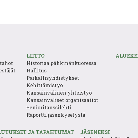
LIITTO
ALUEKE
tahot
Historiaa pähkinänkuoressa
estäjät
Hallitus
Paikallisyhdistykset
Kehittämistyö
Kansainvälinen yhteistyö
Kansainväliset organisaatiot
Senioritanssilehti
Raportti jäsenkyselystä
LUTUKSET JA TAPAHTUMAT
JÄSENEKSI