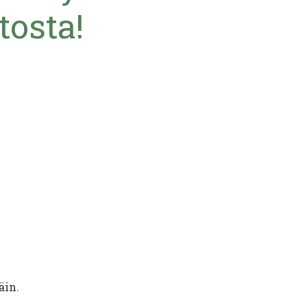
tosta!
äin.