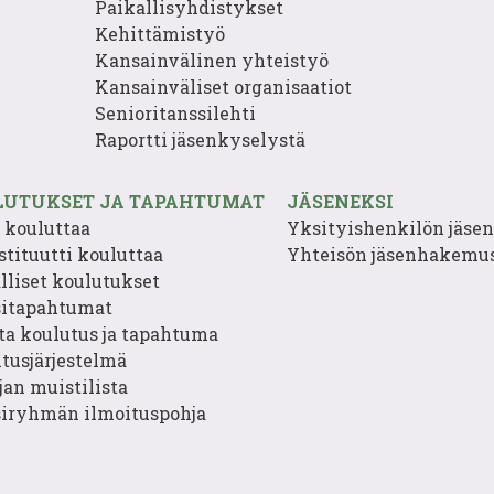
Paikallisyhdistykset
Kehittämistyö
Kansainvälinen yhteistyö
Kansainväliset organisaatiot
Senioritanssilehti
Raportti jäsenkyselystä
LUTUKSET JA TAPAHTUMAT
JÄSENEKSI
o kouluttaa
Yksityishenkilön jäs
stituutti kouluttaa
Yhteisön jäsenhakemu
lliset koulutukset
sitapahtumat
ta koulutus ja tapahtuma
tusjärjestelmä
jan muistilista
iryhmän ilmoituspohja