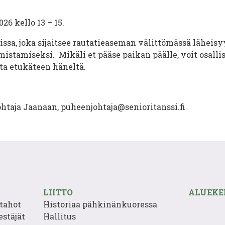
26 kello 13 – 15.
issa, joka sijaitsee rautatieaseman välittömässä lähei
rmistamiseksi. Mikäli et pääse paikan päälle, voit osall
ata etukäteen häneltä.
ohtaja Jaanaan, puheenjohtaja@senioritanssi.fi
LIITTO
ALUEKE
tahot
Historiaa pähkinänkuoressa
estäjät
Hallitus