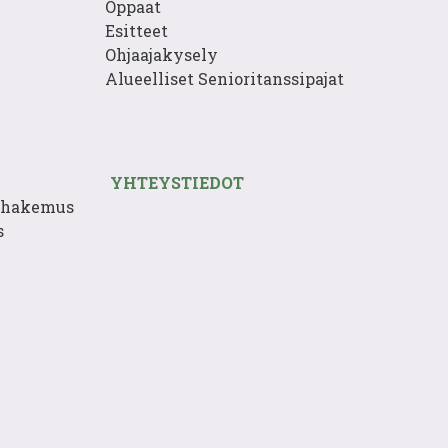
Oppaat
Esitteet
Ohjaajakysely
Alueelliset Senioritanssipajat
YHTEYSTIEDOT
enhakemus
s