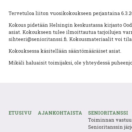
Tervetuloa liiton vuosikokoukseen perjantaina 6.3.20
Kokous pidetään Helsingin keskustassa kirjasto Ood
asiat. Kokoukseen tulee ilmoittautua tarjoilujen va
sihteeri@senioritanssi.fi. Kokousmateriaalit voi til
Kokouksessa käsitellään sääntömääräiset asiat.
Mikäli haluaisit toimijaksi, ole yhteydessä puheenj
ETUSIVU
AJANKOHTAISTA
SENIORITANSSI
Toiminnan vastuu
Senioritanssin järj