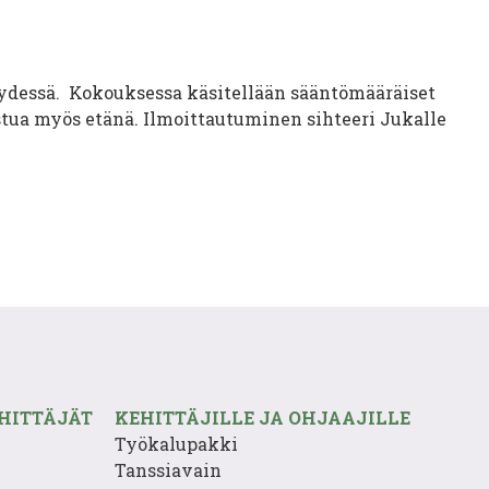
syydessä. Kokouksessa käsitellään sääntömääräiset
istua myös etänä. Ilmoittautuminen sihteeri Jukalle
HITTÄJÄT
KEHITTÄJILLE JA OHJAAJILLE
Työkalupakki
Tanssiavain