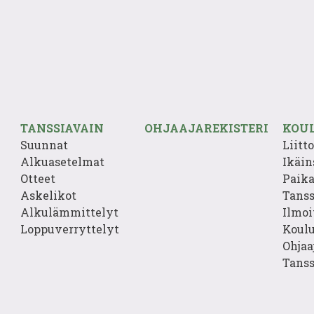
TANSSIAVAIN
OHJAAJAREKISTERI
KOU
Suunnat
Liitt
Alkuasetelmat
Ikäin
Otteet
Paika
Askelikot
Tans
Alkulämmittelyt
Ilmoi
Loppuverryttelyt
Koulu
Ohjaa
Tanss