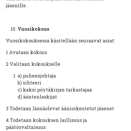
jäsenille.
Vuosikokous
Vuosikokouksessa käsitellään seuraavat asiat:
1
Avataan kokous
2
Valitaan kokoukselle
a) puheenjohtaja
b) sihteeri
c) kaksi pöytäkirjan tarkastajaa
d) ääntenlaskijat
3
Todetaan läsnäolevat äänioikeutetut jäsenet
4
Todetaan kokouksen laillisuus ja
päätösvaltaisuus