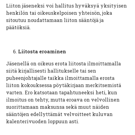
Liiton jäseneksi voi hallitus hyväksyä yksityisen
henkilön tai oikeuskelpoisen yhteisön, joka
sitoutuu noudattamaan liiton sääntöjä ja
päätöksiä.
Liitosta eroaminen
Jäsenellä on oikeus erota liitosta ilmoittamalla
siitä kirjallisesti hallitukselle tai sen
puheenjohtajalle taikka ilmoittamalla erosta
liiton kokouksessa pöytäkirjaan merkitsemistä
varten. Ero katsotaan tapahtuneeksi heti, kun
ilmoitus on tehty, mutta eroava on velvollinen
suorittamaan maksunsa sekä muut näiden
sääntöjen edellyttämät velvoitteet kuluvan
kalenterivuoden loppuun asti.