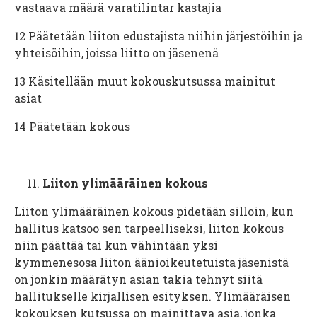
vastaava määrä varatilintar­ kastajia
12
Päätetään liiton edustajista niihin järjestöihin ja
yhteisöihin, joissa liitto on jäsenenä
13
Käsitellään muut kokouskutsussa mainitut
asiat
14
Päätetään kokous
Liiton ylimääräinen kokous
Liiton ylimääräinen kokous pidetään silloin, kun
hallitus katsoo sen tarpeelliseksi, liiton kokous
niin päättää tai kun vähintään yksi
kymmenesosa liiton äänioikeutetuista jäsenistä
on jonkin määrätyn asian takia tehnyt siitä
hallitukselle kirjallisen esityksen. Ylimääräisen
kokouksen kutsussa on mainittava asia, jonka