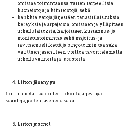
omistaa toimintaansa varten tarpeellisia
huoneistoja ja kiinteistöjä, sekä
hankkia varoja järjestäen tanssitilaisuuksia,
keräyksiä ja arpajaisia, omistaen ja ylläpitäen
urheilulaitoksia, harjoittaen kustannus- ja
monistustoimintaa sekä majoitus- ja
ravitsemusliikettä ja bingotoimin­ taa sekä
välittäen jäsenilleen voittoa tavoittelematta
urheiluvälineitä ja -asusteita
Liiton jäsenyys
Liitto noudattaa niiden liikuntajärjestöjen
sääntöjä, joiden jäsenenä se on.
Liiton jäsenet