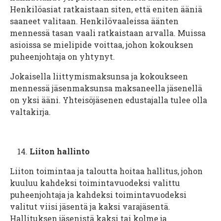
Henkilöasiat ratkaistaan siten, että eniten ääniä
saaneet valitaan. Henkilövaaleissa äänten
mennessä tasan vaali ratkaistaan arvalla. Muissa
asioissa se mielipide voittaa, johon kokouksen
puheenjohtaja on yhtynyt.
Jokaisella liittymismaksunsa ja kokoukseen
mennessä jäsenmaksunsa maksaneella jäsenellä
on yksi ääni. Yhteisöjäsenen edustajalla tulee olla
valtakirja.
Liiton hallinto
Liiton toimintaa ja taloutta hoitaa hallitus, johon
kuuluu kahdeksi toimintavuodeksi valittu
puheenjohtaja ja kahdeksi toimintavuodeksi
valitut viisi jäsentä ja kaksi varajäsentä.
Hallituksen jäsenistä kaksi tai kolme ja