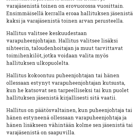
varajäsenistä toinen on erovuorossa vuosittain.
Ensimmäisellä kerralla eroaa hallituksen jäsenistä
kaksi ja varajäsenistä toinen arvan perusteella.
Hallitus valitsee keskuudestaan
varapuheenjohtajan. Hallitus valitsee lisäksi
sihteerin, taloudenhoitajan ja muut tarvittavat
toimihenkilöt, jotka voidaan valita myös
hallituksen ulkopuolelta.
Hallitus kokoontuu puheenjohtajan tai hänen
ollessaan estynyt varapuheenjohtajan kutsusta,
kun he katsovat sen tarpeelliseksi tai kun puolet
hallituksen jäsenistä kirjallisesti sitä vaatii.
Hallitus on päätösvaltainen, kun puheenjohtaja tai
hänen estyneenä ollessaan varapuheenjohtaja ja
hänen lisäkseen vähintään kolme sen jäsenistä tai
varajäsenistä on saapuvilla.