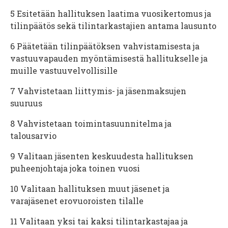
5
Esitetään hallituksen laatima vuosikertomus ja
tilinpäätös sekä tilintarkastajien antama lausunto
6
Päätetään tilinpäätöksen vahvistamisesta ja
vastuuvapauden myöntämisestä hallitukselle ja
muille vastuuvelvollisille
7
Vahvistetaan liittymis- ja jäsenmaksujen
suuruus
8
Vahvistetaan toimintasuunnitelma ja
talousarvio
9
Valitaan jäsenten keskuudesta hallituksen
puheenjohtaja joka toinen vuosi
10
Valitaan hallituksen muut jäsenet ja
varajäsenet erovuoroisten tilalle
11
Valitaan yksi tai kaksi tilintarkastajaa ja