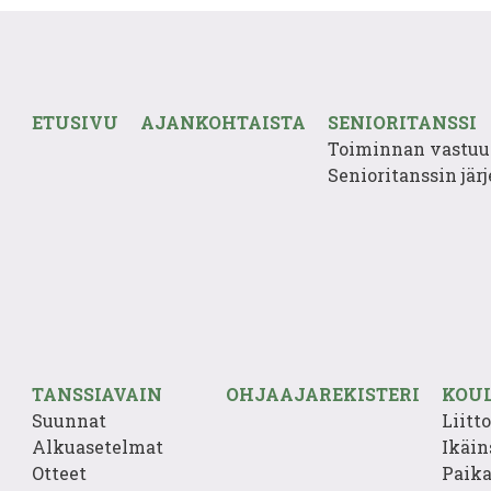
ETUSIVU
AJANKOHTAISTA
SENIORITANSSI
Toiminnan vastuu
Senioritanssin järj
TANSSIAVAIN
OHJAAJAREKISTERI
KOU
Suunnat
Liitt
Alkuasetelmat
Ikäin
Otteet
Paika