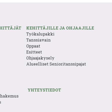
HITTÄJÄT
KEHITTÄJILLE JA OHJAAJILLE
Työkalupakki
Tanssiavain
Oppaat
Esitteet
Ohjaajakysely
Alueelliset Senioritanssipajat
YHTEYSTIEDOT
enhakemus
s