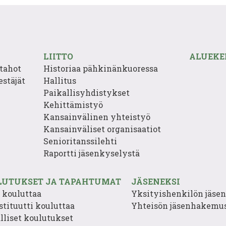
LIITTO
ALUEKE
tahot
Historiaa pähkinänkuoressa
estäjät
Hallitus
Paikallisyhdistykset
Kehittämistyö
Kansainvälinen yhteistyö
Kansainväliset organisaatiot
Senioritanssilehti
Raportti jäsenkyselystä
LUTUKSET JA TAPAHTUMAT
JÄSENEKSI
o kouluttaa
Yksityishenkilön jäs
stituutti kouluttaa
Yhteisön jäsenhakemu
lliset koulutukset